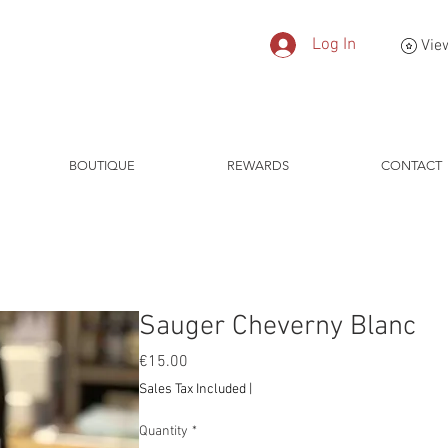
Log In
Vie
BOUTIQUE
REWARDS
CONTACT
Sauger Cheverny Blanc
Price
€15.00
Sales Tax Included
|
Quantity
*