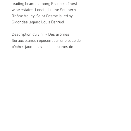
leading brands among France’s finest
wine estates. Located in the Southern
Rhône Valley, Saint Cosme is led by
Gigondas legend Louis Barruol.
Description du vin | « Des arômes
floraux blancs reposent sur une base de
pêches jaunes, avec des touches de
jacquier frais et de pierre pulvérisée. La
bouche riche est équilibrée par des
notes de chèvrefeuille, citron mûr,
melon et une finale saline et zestée.
L’élégance contenue de ce vin le rend
accessible pour une dégustation
immédiate. » Source : Wine Enthusiast
The description | “White-floral aromas
rest atop yellow peaches, with hints of
fresh jackfruit and pulverized stone. The
rich palate is balanced with
honeysuckle, ripe lemon, melon and a