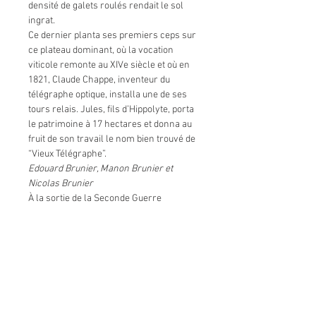
densité de galets roulés rendait le sol
ingrat.
Ce dernier planta ses premiers ceps sur
ce plateau dominant, où la vocation
viticole remonte au XIVe siècle et où en
1821, Claude Chappe, inventeur du
télégraphe optique, installa une de ses
tours relais. Jules, fils d’Hippolyte, porta
le patrimoine à 17 hectares et donna au
fruit de son travail le nom bien trouvé de
“Vieux Télégraphe”.
Edouard Brunier, Manon Brunier et
Nicolas Brunier
À la sortie de la Seconde Guerre
mondiale, c’est Henri, deuxième du nom
et quatrième génération, qui eut la lourde
tâche de reconstruire le patrimoine et de
veiller à sa destinée. Ne se contentant
pas de porter le domaine à 55 hectares
d’un seul tenant, il donna à ce grand
classique de Châteauneuf-du-Pape toute