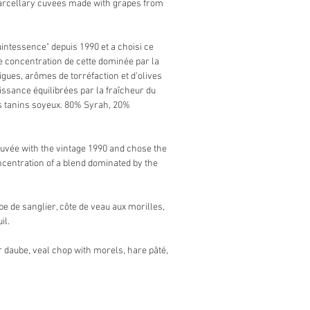
parcellary cuvees made with grapes from
uintessence" depuis 1990 et a choisi ce
e concentration de cette dominée par la
igues, arômes de torréfaction et d’olives
issance équilibrées par la fraîcheur du
es tanins soyeux. 80% Syrah, 20%
cuvée with the vintage 1990 and chose the
ncentration of a blend dominated by the
e de sanglier, côte de veau aux morilles,
il.
r daube, veal chop with morels, hare pâté,