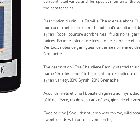
concentrated wines and, for special moments, the 
the best terroirs.
Description du vin | La Famille Chaudière élabore "Q
nom pour mettre en valeur la notion d'exception et d
syrah. Robe : pourpre sombre Nez : fruits noirs, garr
noires. Bouche : structure très ample, richesse et pu
Ventoux, notes de garrigues, de cerise noire avec d
Grenache
The description | The Chaudière Family started this 
name "Quintessence" to highlight the exceptional co
syrah variety. 80% Syrah, 20% Grenache
Accords mets et vins | Épaule d’agneau au thym, daub
pâté de lièvre, ris de veau aux cèpes, gigot de chevreu
Food pairing | Shoulder of lamb with thyme, wild boa
sweetbreads with porcini, venison leg.