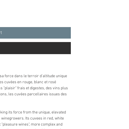
rt
sa force dans le terroir d’altitude unique
es cuvées en rouge, blanc et rosé
"plaisir" frais et digestes, des vins plus
ons, les cuvées parcellaires issues des
aking its force from the unique, elevated
s winegrowers. Its cuvees in red, white
ht "pleasure wines", more complex and