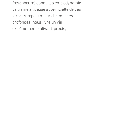
Rosenbourg) conduites en biodynamie.
La trame siliceuse superficielle de ces
terroirs reposant sur des marnes
profondes, nous livre un vin
extrêmement salivant précis,
charpenté, épais, aristocratique et froid
dans la prime jeunesse, mais charnu.
complet et très long au vieillissement.
C’est le message complexe d’un fruit
vibrant issu d’une terre froide et
profonde.
RIQUEWIHR dit le temps géologique, la
profondeur aristocratique des Marnes et
la vibration enfantine des sédiments
quaternaires superficiels. La salivation
dansante centrale, froide et épaisse qu’il
procure profitera du temps qui passe.
Idée d'accord
De beaux accords gastronomiques sur