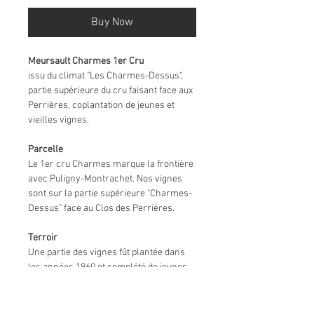
Buy Now
Meursault Charmes 1er Cru
issu du climat "Les Charmes-Dessus",
partie supérieure du cru faisant face aux
Perrières, coplantation de jeunes et
vieilles vignes.
Parcelle
Le 1er cru Charmes marque la frontière
avec Puligny-Montrachet. Nos vignes
sont sur la partie supérieure "Charmes-
Dessus" face au Clos des Perrières.
Terroir
Une partie des vignes fût plantée dans
les années 1960 et complété de jeunes
vignes du début 2010. Le terroir des
Charmes est reconnu pour sa diversité
géologique, marquée par ses ardoises