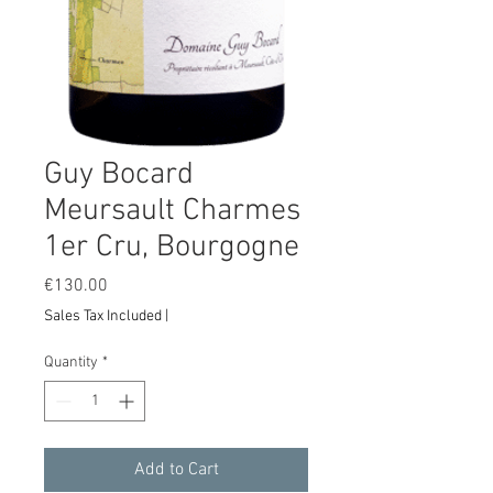
Guy Bocard
Meursault Charmes
1er Cru, Bourgogne
Price
€130.00
Sales Tax Included
|
Quantity
*
Add to Cart