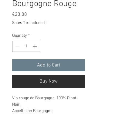
Bourgogne Rouge
Price
€23.00
Sales Tax Included
|
Quantity
*
Add to Cart
Buy Now
Vin rouge de Bourgogne. 100% Pinot
Noir.
Appellation Bourgogne.
Viticulture respectueuse de son
environnement et des hommes qui y