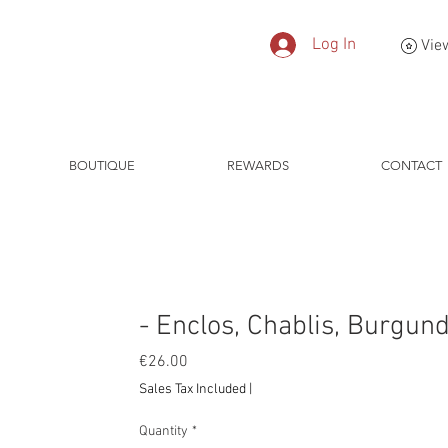
Log In
Vie
BOUTIQUE
REWARDS
CONTACT
- Enclos, Chablis, Burgun
Price
€26.00
Sales Tax Included
|
Quantity
*