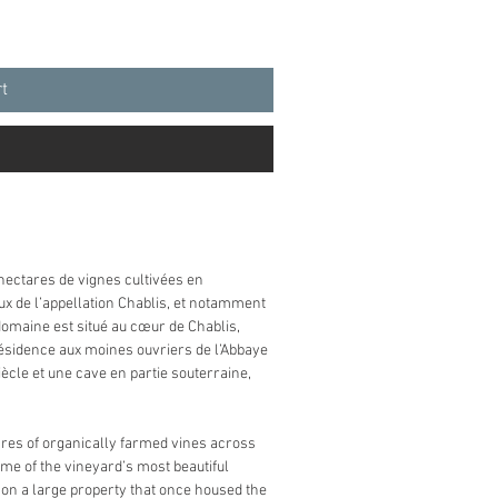
rt
hectares de vignes cultivées en
aux de l’appellation Chablis, et notamment
 domaine est situé au cœur de Chablis,
résidence aux moines ouvriers de l’Abbaye
ècle et une cave en partie souterraine,
ares of organically farmed vines across
some of the vineyard’s most beautiful
s, on a large property that once housed the