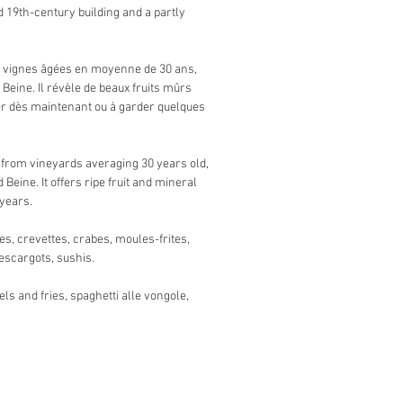
 19th-century building and a partly
de vignes âgées en moyenne de 30 ans,
Beine. Il révèle de beaux fruits mûrs
er dès maintenant ou à garder quelques
 from vineyards averaging 30 years old,
Beine. It offers ripe fruit and mineral
 years.
es, crevettes, crabes, moules-frites,
escargots, sushis.
ls and fries, spaghetti alle vongole,