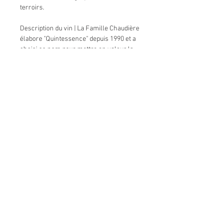
terroirs.
Description du vin | La Famille Chaudière
élabore "Quintessence" depuis 1990 et a
choisi ce nom pour mettre en valeur la
notion d'exception et de concentration de
cette dominée par la syrah. Robe :
pourpre sombre Nez : fruits noirs,
garrigues, arômes de torréfaction et
d’olives noires. Bouche : structure très
ample, richesse et puissance équilibrées
par la fraîcheur du Ventoux, notes de
garrigues, de cerise noire avec des
tanins soyeux. 80% Syrah, 20%
Grenache
The description | The Chaudière Family
started this cuvée with the vintage 1990
and chose the name "Quintessence" to
highlight the exceptional concentration
of a blend dominated by the syrah