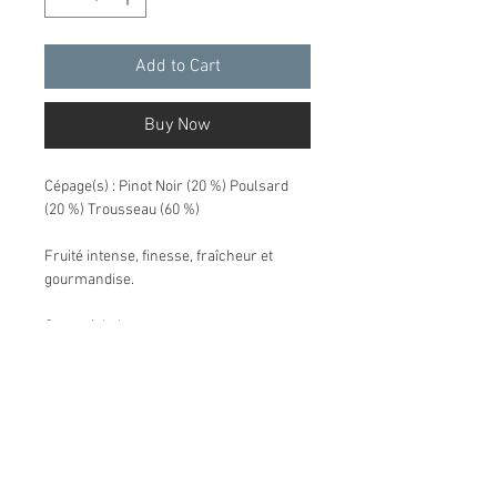
Add to Cart
Buy Now
Cépage(s) : Pinot Noir (20 %) Poulsard
(20 %) Trousseau (60 %)
Fruité intense, finesse, fraîcheur et
gourmandise.
Caractéristiques
Terroir : éboulis calcaires et marnes
rouges
Âge moyen des vignes : 15 ans
Mode de culture : agriculture biologique,
enherbement un rang sur deux et travail