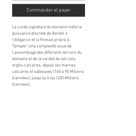
Commander et payer
La cuvée signature du domaine mêle la
puissance discrète de Bandol à
l’élégance et la finesse propre à
Tempier. Une complexité issue de
l’assemblage des différents terroirs du
domaine et de la variété de ses sols
argilo-calcaires, depuis les marnes
calcaires et sableuses (165 à 90 Millions
d'années), jusqu’au trias (200 Millions
d'années).
COMPOSITION
Mourvèdre (~75%), complétés de
Grenache et Cinsault, et en plus faible
proportion de Carignon et Syrah.
Âge moyen des vignes : 35-40 ans