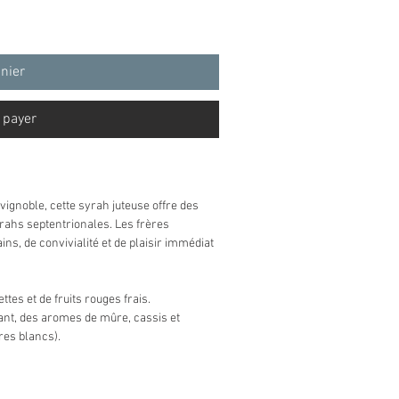
anier
 payer
 vignoble, cette syrah juteuse offre des
syrahs septentrionales. Les frères
ins, de convivialité et de plaisir immédiat
ttes et de fruits rouges frais.
atant, des aromes de mûre, cassis et
res blancs).