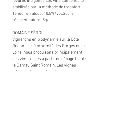
levures indigènes.Les vins sont ensuite
stabilisés par la méthode de transfert.
Teneur en alcool 10,5%/vol.Sucre
résident naturel 5g/l
DOMAINE SÉROL
Vignerons en biodynamie sur la Côte
Roannaise, à proximité des Gorges de la
Loire, nous produisons principalement
des vins rouges à partir du cépage local :
le Gamay Saint Romain. Les vignes
s’étendent sur les terroirs granitiques
d’altitude du Massif Central, entre 400 et
550 mètres.
Le Domaine Sérol se transmet en
famille depuis cinq générations.
Stéphane Sérol a repris le domaine en
1996. Profondément attaché à la Côte
Roannaise, il a défriché et replanté pour
remettre en vigne les plus beaux
coteaux. Naturellement, il a choisi de