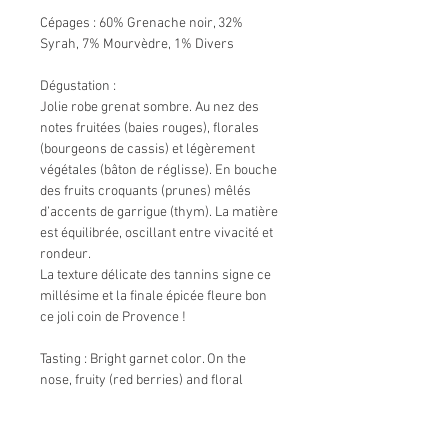
Cépages : 60% Grenache noir, 32%
Syrah, 7% Mourvèdre, 1% Divers
Dégustation :
Jolie robe grenat sombre. Au nez des
notes fruitées (baies rouges), florales
(bourgeons de cassis) et légèrement
végétales (bâton de réglisse). En bouche
des fruits croquants (prunes) mêlés
d’accents de garrigue (thym). La matière
est équilibrée, oscillant entre vivacité et
rondeur.
La texture délicate des tannins signe ce
millésime et la finale épicée fleure bon
ce joli coin de Provence !
Tasting : Bright garnet color. On the
nose, fruity (red berries) and floral
(blackcurrant buds) scents along with
slight liquorice touches. On the palate,v
crunchy fruits ('burlat' cherry) mixed