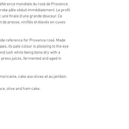
 référence mondiale du rosé de Provence.
 robe pâle séduit immédiatement. Le profil
ec une finale d’une grande douceur. Ce
t de presse, vinifiés et élevés en cuves
wide reference for Provence rosé. Made
s, its pale colour is pleasing to the eye
 and lush while being bone dry with a
d press juices, fermented and aged in
rmoricaine, cake aux olives et au jambon.
auce, olive and ham cake.