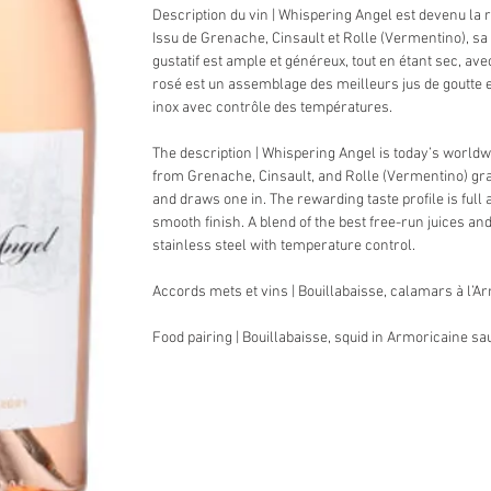
Description du vin | Whispering Angel est devenu la
Issu de Grenache, Cinsault et Rolle (Vermentino), sa
gustatif est ample et généreux, tout en étant sec, av
rosé est un assemblage des meilleurs jus de goutte e
inox avec contrôle des températures.
The description | Whispering Angel is today’s world
from Grenache, Cinsault, and Rolle (Vermentino) grape
and draws one in. The rewarding taste profile is full
smooth finish. A blend of the best free-run juices an
stainless steel with temperature control.
Accords mets et vins | Bouillabaisse, calamars à l’A
Food pairing | Bouillabaisse, squid in Armoricaine s