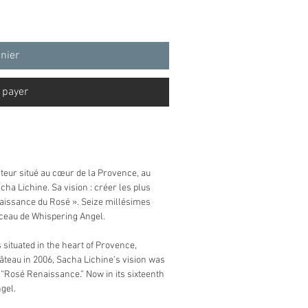
anier
 payer
eur situé au cœur de la Provence, au
cha Lichine. Sa vision : créer les plus
naissance du Rosé ». Seize millésimes
erceau de Whispering Angel.
 situated in the heart of Provence,
Château in 2006, Sacha Lichine’s vision was
e “Rosé Renaissance.” Now in its sixteenth
gel.