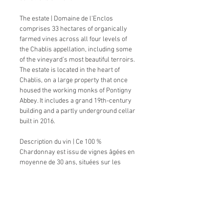
The estate | Domaine de l’Enclos
comprises 33 hectares of organically
farmed vines across all four levels of
the Chablis appellation, including some
of the vineyard’s most beautiful terroirs.
The estate is located in the heart of
Chablis, on a large property that once
housed the working monks of Pontigny
Abbey. It includes a grand 19th-century
building and a partly underground cellar
built in 2016.
Description du vin | Ce 100 %
Chardonnay est issu de vignes âgées en
moyenne de 30 ans, situées sur les
communes de Chablis, La Chapelle et
Beine. Il révèle de beaux fruits mûrs
associés à une fraîcheur minérale. Un
vin à apprécier dès maintenant ou à
garder quelques années.