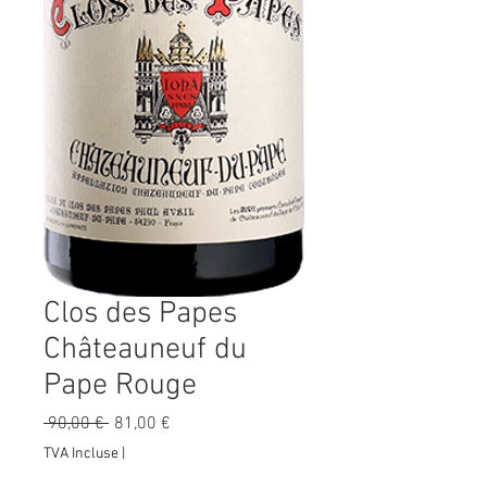
Clos des Papes
Châteauneuf du
Pape Rouge
Prix
Prix
 90,00 € 
81,00 €
original
promotionnel
TVA Incluse
|